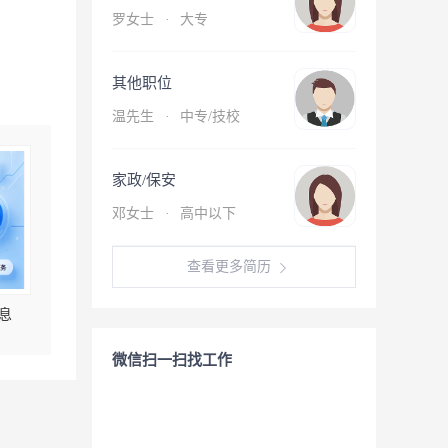
罗女士
·
大专
其他职位
温先生
·
中专/技校
家政/保安
邓女士
·
高中以下
查看更多简历
息
微信扫一扫找工作