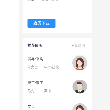
简历下载
推荐简历
更多简历
贸易/采购
朱女士
·
中专/技校
技工/普工
马先生
·
高中
文员